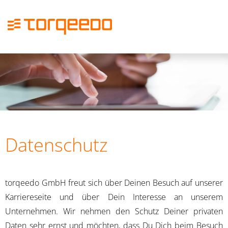
Deutsch
Englisch
Stellenangebote
Bewerbungsprozess
Datenschutz
FAQ
torqeedo GmbH freut sich über Deinen Besuch auf unserer
Karriereseite und über Dein Interesse an unserem
Unternehmen. Wir nehmen den Schutz Deiner privaten
Daten sehr ernst und möchten, dass Du Dich beim Besuch