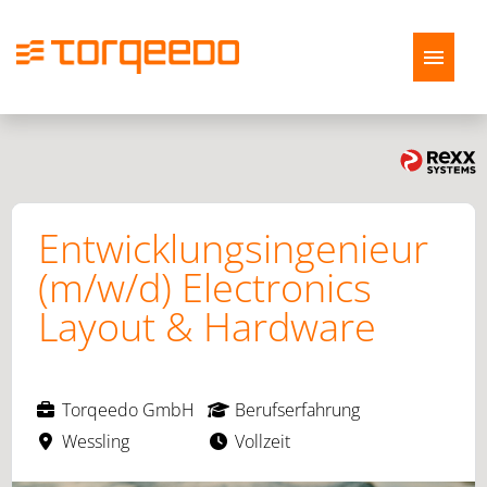
Deutsch
Englisch
Stellenangebote
Entwicklungsingenieur
Bewerbungsprozess
(m/w/d) Electronics
FAQ
Layout & Hardware
Torqeedo GmbH
Berufserfahrung
Wessling
Vollzeit